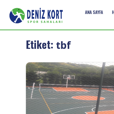
ANA SAYFA
Etiket:
tbf