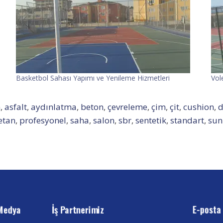
Basketbol Sahası Yapımı ve Yenileme Hizmetleri
Vol
m
,
asfalt
,
aydınlatma
,
beton
,
çevreleme
,
çim
,
çit
,
cushion
,
d
etan
,
profesyonel
,
saha
,
salon
,
sbr
,
sentetik
,
standart
,
sun
Medya
İş Partnerimiz
E-posta