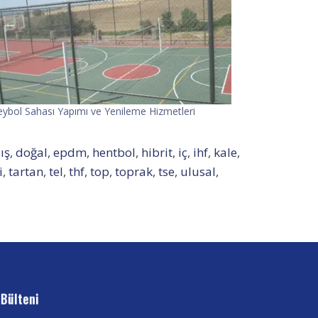
eybol Sahası Yapımı ve Yenileme Hizmetleri
ış
,
doğal
,
epdm
,
hentbol
,
hibrit
,
iç
,
ihf
,
kale
,
i
,
tartan
,
tel
,
thf
,
top
,
toprak
,
tse
,
ulusal
,
 Bülteni