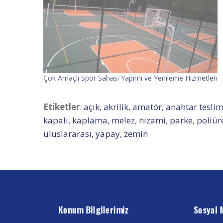
Çok Amaçlı Spor Sahası Yapımı ve Yenileme Hizmetleri
Etiketler
:
açık
,
akrilik
,
amatör
,
anahtar tesli
kapalı
,
kaplama
,
melez
,
nizami
,
parke
,
poliür
uluslararası
,
yapay
,
zemin
Konum Bilgilerimiz
Sosyal 