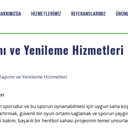
HAKKIMIZDA
HİZMETLERİMİZ
REFERANSLARIMIZ
ÜRÜNL
mı ve Yenileme Hizmetleri
Yapımı ve Yenileme Hizmetleri
ri
kım sporudur ve bu sporun oynanabilmesi için uygun saha koşu
artırmak, güvenli bir oyun ortamı sağlamak ve sporun yaygı
akım, başarılı bir hentbol sahası projesinin temel unsurlar